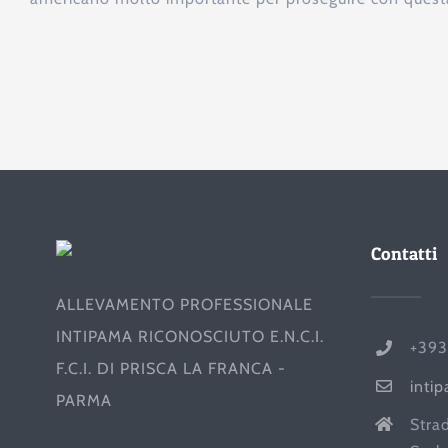
Contatti
ALLEVAMENTO PROFESSIONALE
INTIPAMA RICONOSCIUTO E.N.C.I.
+393
F.C.I. DI PRISCA LA FRANCA -
inti
PARMA
Stra