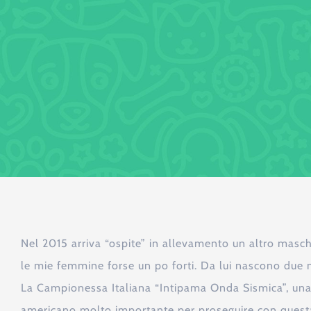
Nel 2015 arriva “ospite” in allevamento un altro masc
le mie femmine forse un po forti. Da lui nascono due m
La Campionessa Italiana “Intipama Onda Sismica”, una 
americano molto importante per proseguire con questa