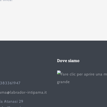
Dove siamo
383361947
pama@labrador-intipama.it
da Atanasi 29