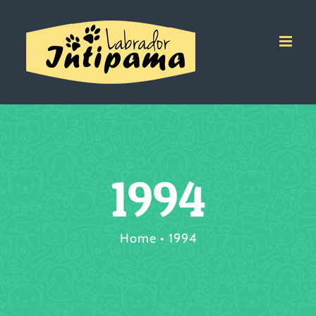
Salta
al
contenuto
1994
Home
1994